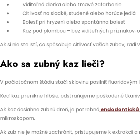
Viditeľná dierka alebo tmavé zafarbenie
Citlivosť na sladké, studené alebo horúce jedlá
Bolesť pri hryzení alebo spontánna bolesť
Kaz pod plombou – bez viditeľných príznakov, od
Ak si nie ste istí, čo spôsobuje citlivosť vašich zubov, ra
Ako sa zubný kaz lieči?
V počiatočnom štádiu stačí sklovinu posilniť fluoridovým
Keď kaz prenikne hlbšie, odstraňujeme poškodené tkanivo
Ak kaz dosiahne zubnú dreň, je potrebná
endodontická 
mikroskopom.
Ak zub nie je možné zachrániť, pristupujeme k extrakcii 