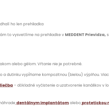
halí ho len prehliadka
di vám to vysvetlíme na prehliadke v
MEDDENT Prievidza,
s
 lakom alebo gélom. Vŕtanie nie je potrebné.
 a dutinku vypĺňame kompozitnou (bielou) výplňou. Viac 
liečba
– dôkladné vyčistenie a uzatvorenie kanálikov v 
a náhrade
dentálnym implantátom
alebo
protetickou