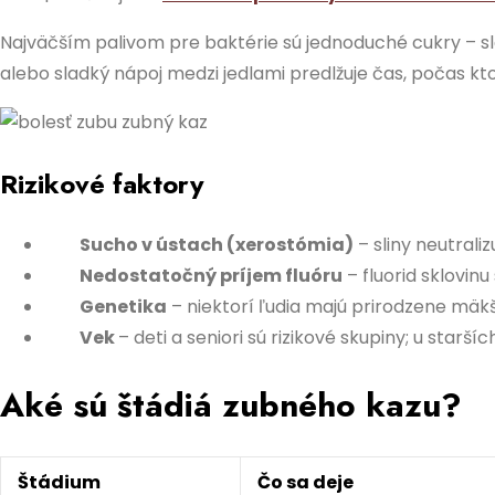
Najväčším palivom pre baktérie sú jednoduché cukry – slad
alebo sladký nápoj medzi jedlami predlžuje čas, počas kto
Rizikové faktory
Sucho v ústach (xerostómia)
– sliny neutrali
Nedostatočný príjem fluóru
– fluorid sklovinu
Genetika
– niektorí ľudia majú prirodzene mäkš
Vek
– deti a seniori sú rizikové skupiny; u star
Aké sú štádiá zubného kazu?
Štádium
Čo sa deje