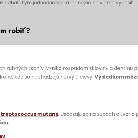
az odhalí, tým jednoduchšie a lacnejšie ho vieme vyriešiť.
ím robiť?
dých zubných tkanív. Vzniká rozpadom skloviny a dentínu p
 drene, kde sa nachádzajú nervy a cievy.
Výsledkom môže 
Streptococcus mutans
. Usádzajú sa na zuboch a tvoria 
cii.
ev