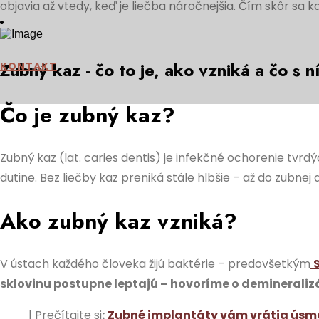
objavia až vtedy, keď je liečba náročnejšia. Čím skôr sa k
Zubný kaz - čo to je, ako vzniká a čo s n
KONTAKT
Čo je zubný kaz?
Zubný kaz (lat. caries dentis) je infekčné ochorenie tvr
dutine. Bez liečby kaz preniká stále hlbšie – až do zubnej
Ako zubný kaz vzniká?
V ústach každého človeka žijú baktérie – predovšetkým
sklovinu postupne leptajú – hovoríme o demineralizá
| Prečítajte si
:
Zubné implantáty vám vrátia úsm