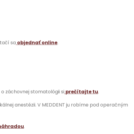
tačí sa
objednať online
.
o záchovnej stomatológii si
prečítajte tu
.
lokálnej anestézii. V MEDDENT ju robíme pod operačným
 náhradou
.