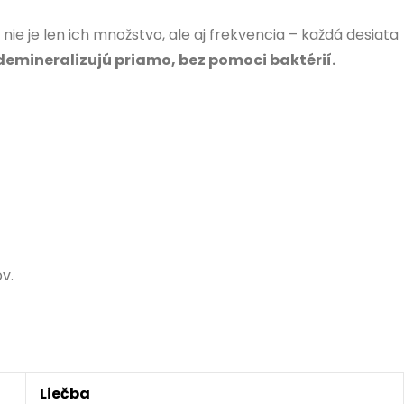
nie je len ich množstvo, ale aj frekvencia – každá desiata
demineralizujú priamo, bez pomoci baktérií.
v.
Liečba