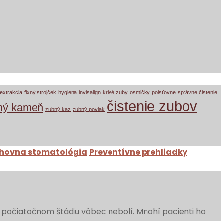
extrakcia
fixný strojček
hygiena
invisalign
krivé zuby
osmičky
poisťovne
správne čistenie
čistenie zubov
ný kameň
zubný kaz
zubný povlak
hovna stomatológia
Preventívne prehliadky
 v počiatočnom štádiu vôbec nebolí. Mnohí pacienti ho