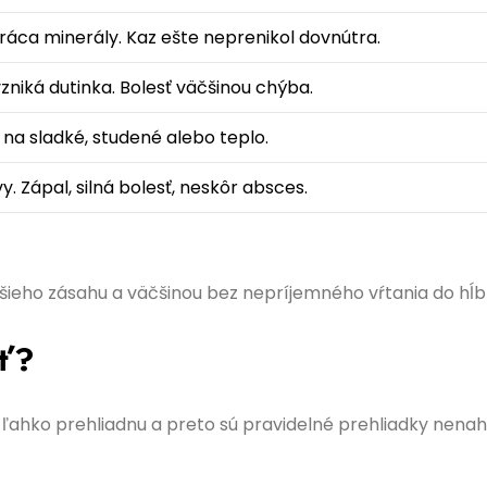
tráca minerály. Kaz ešte neprenikol dovnútra.
 vzniká dutinka. Bolesť väčšinou chýba.
sť na sladké, studené alebo teplo.
vy. Zápal, silná bolesť, neskôr absces.
 väčšieho zásahu a väčšinou bez nepríjemného vŕtania do hĺb
úť?
 ľahko prehliadnu a preto sú pravidelné prehliadky nenah