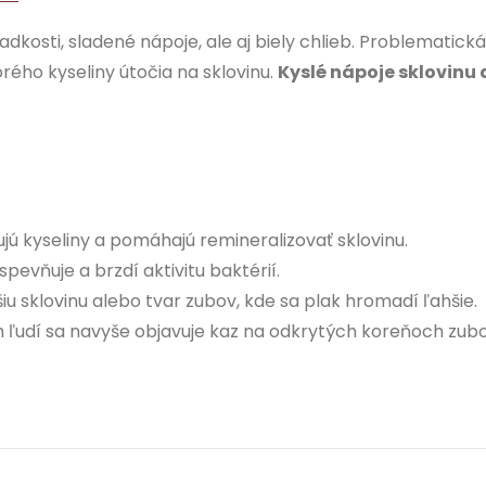
kosti, sladené nápoje, ale aj biely chlieb. Problematická 
rého kyseliny útočia na sklovinu.
Kyslé nápoje sklovinu 
zujú kyseliny a pomáhajú remineralizovať sklovinu.
 spevňuje a brzdí aktivitu baktérií.
iu sklovinu alebo tvar zubov, kde sa plak hromadí ľahšie.
ších ľudí sa navyše objavuje kaz na odkrytých koreňoch zubo