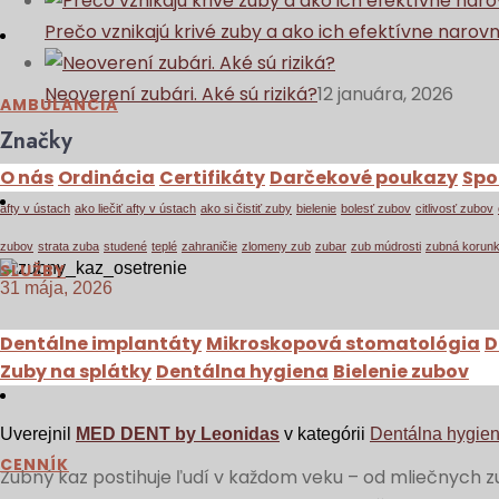
Prečo vznikajú krivé zuby a ako ich efektívne narov
Neoverení zubári. Aké sú riziká?
12 januára, 2026
AMBULANCIA
Značky
O nás
Ordinácia
Certifikáty
Darčekové poukazy
Spo
afty v ústach
ako liečiť afty v ústach
ako si čistiť zuby
bielenie
bolesť zubov
citlivosť zubov
zubov
strata zuba
studené
teplé
zahraničie
zlomeny zub
zubar
zub múdrosti
zubná korun
SLUŽBY
31 mája, 2026
Dentálne implantáty
Mikroskopová stomatológia
D
Zubný kaz – čo to je, ako 
Zuby na splátky
Dentálna hygiena
Bielenie zubov
Uverejnil
MED DENT by Leonidas
v kategórii
Dentálna hygie
CENNÍK
Zubný kaz postihuje ľudí v každom veku – od mliečnych z