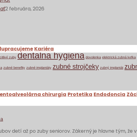
nať
2 februára, 2026
lupracujeme
Kariéra
dentalna hygiena
citlivé zuby
dovolenka
elektrická zubná kefka
zubné strojčeky
zub
ka
zubné benefity
zubné implantáty
zubný implantát
entoalveolárna chirurgia
Protetika
Endodoncia
Zác
vzniká a čo s ním robiť?
na
ubov detí až po zuby seniorov. Zákerný je hlavne tým, že