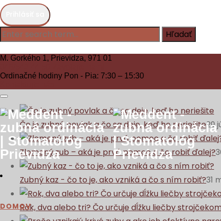
M. Gorkého 1,
Blog
Prievidza, 971 01
046/542 44 59
Zavolajte nám!
Ordinačné hodiny
Pon - Pia: 7:30 – 15:30
Kontaktujte
nás
Čo je zubný povlak a čo sa deje, keď ho neriešite
29 j
Zlomený zub – aká je prvá pomoc a čo robiť ďalej?
3
Zubný kaz - čo to je, ako vzniká a čo s ním robiť?
31 
DOMOV
Rok, dva alebo tri? Čo určuje dĺžku liečby strojčeko