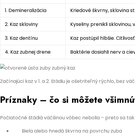
1. Demineralizácia
Kriedové škvrny, sklovina s
2. Kaz skloviny
Kyseliny prenikli sklovinou,
3. Kaz dentínu
Kaz postúpil hlbšie. Citlivo
4. Kaz zubnej drene
Baktérie dosiahli nerv a cie
Začínajúci kaz v 1. a 2. štádiu je ošetriteľný rýchlo, bez
Príznaky – čo si môžete všimn
Počiatočné štádiá väčšinou vôbec nebolia – preto sa tak
Biela alebo hnedá škvrna na povrchu zuba