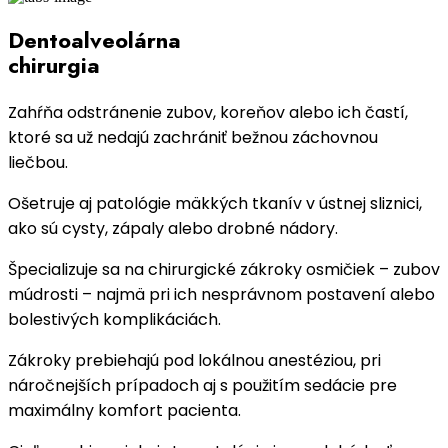
Dentoalveolárna
chirurgia
Zahŕňa odstránenie zubov, koreňov alebo ich častí,
ktoré sa už nedajú zachrániť bežnou záchovnou
liečbou.
Ošetruje aj patológie mäkkých tkanív v ústnej sliznici,
ako sú cysty, zápaly alebo drobné nádory.
Špecializuje sa na chirurgické zákroky osmičiek – zubov
múdrosti – najmä pri ich nesprávnom postavení alebo
bolestivých komplikáciách.
Zákroky prebiehajú pod lokálnou anestéziou, pri
náročnejších prípadoch aj s použitím sedácie pre
maximálny komfort pacienta.