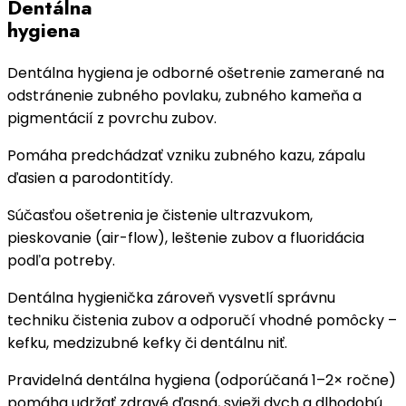
Dentálna
hygiena
Dentálna hygiena je odborné ošetrenie zamerané na
odstránenie zubného povlaku, zubného kameňa a
pigmentácií z povrchu zubov.
Pomáha predchádzať vzniku zubného kazu, zápalu
ďasien a parodontitídy.
Súčasťou ošetrenia je čistenie ultrazvukom,
pieskovanie (air-flow), leštenie zubov a fluoridácia
podľa potreby.
Dentálna hygienička zároveň vysvetlí správnu
techniku čistenia zubov a odporučí vhodné pomôcky –
kefku, medzizubné kefky či dentálnu niť.
Pravidelná dentálna hygiena (odporúčaná 1–2× ročne)
pomáha udržať zdravé ďasná, svieži dych a dlhodobú