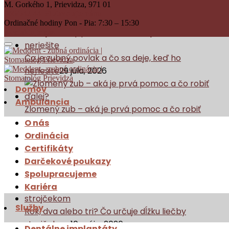
Téma:zubné implantáty
M. Gorkého 1,
Prievidza, 971 01
046/542 44 59
Zavolajte nám!
Ordinačné hodiny
Pon - Pia: 7:30 – 15:30
Kontaktujte
nás
Čo je zubný povlak a čo sa deje, keď ho
neriešite
29 júla, 2026
Domov
Ambulancia
Zlomený zub – aká je prvá pomoc a čo robiť
ďalej?
30 júna, 2026
O nás
Ordinácia
Certifikáty
Zubný kaz - čo to je, ako vzniká a čo s ním robiť?
31
Darčekové poukazy
mája, 2026
Spolupracujeme
Kariéra
Služby
Rok, dva alebo tri? Čo určuje dĺžku liečby
strojčekom
10 mája, 2026
Dentálne implantáty