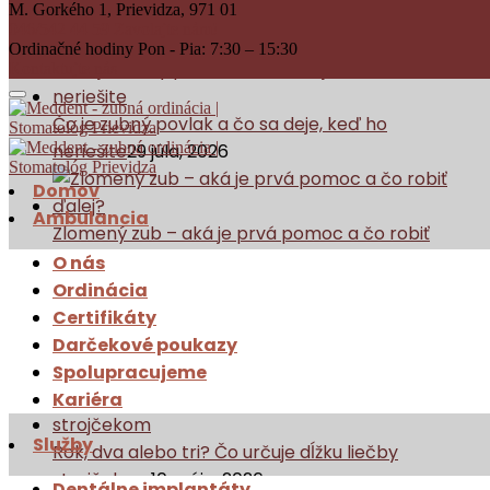
Téma:zubar
M. Gorkého 1,
Prievidza, 971 01
046/542 44 59
Zavolajte nám!
Ordinačné hodiny
Pon - Pia: 7:30 – 15:30
Kontaktujte
nás
Čo je zubný povlak a čo sa deje, keď ho
neriešite
29 júla, 2026
Domov
Ambulancia
Zlomený zub – aká je prvá pomoc a čo robiť
ďalej?
30 júna, 2026
O nás
Ordinácia
Certifikáty
Zubný kaz - čo to je, ako vzniká a čo s ním robiť?
31
Darčekové poukazy
mája, 2026
Spolupracujeme
Kariéra
Služby
Rok, dva alebo tri? Čo určuje dĺžku liečby
strojčekom
10 mája, 2026
Dentálne implantáty