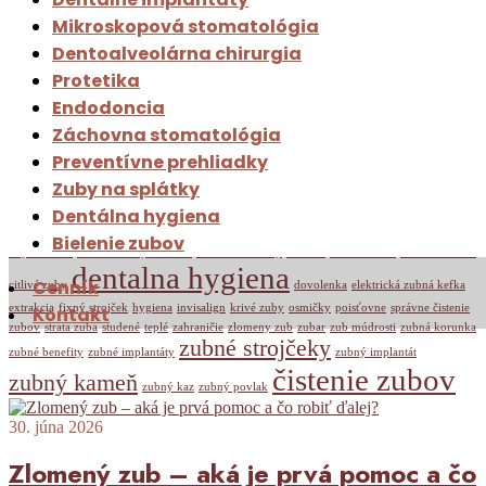
Mikroskopová stomatológia
Dentoalveolárna chirurgia
Prečo vznikajú krivé zuby a ako ich efektívne
Protetika
narovnať
2 februára, 2026
Endodoncia
Záchovna stomatológia
Neoverení zubári. Aké sú riziká?
12 januára, 2026
Preventívne prehliadky
Zuby na splátky
Značky
Dentálna hygiena
Bielenie zubov
afty v ústach
ako liečiť afty v ústach
ako si čistiť zuby
bielenie
bolesť zubov
citlivosť zubov
dentalna hygiena
Cenník
citlivé zuby
dovolenka
elektrická zubná kefka
extrakcia
fixný strojček
hygiena
invisalign
krivé zuby
osmičky
poisťovne
správne čistenie
Kontakt
zubov
strata zuba
studené
teplé
zahraničie
zlomeny zub
zubar
zub múdrosti
zubná korunka
zubné strojčeky
zubné benefity
zubné implantáty
zubný implantát
čistenie zubov
zubný kameň
zubný kaz
zubný povlak
30. júna 2026
Zlomený zub – aká je prvá pomoc a čo