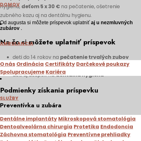
DOMOV
hygienu,
deťom 5 x 30 €
na pečatenie, ošetrenie
zubného kazu aj na dentálnu hygienu.
Od augusta si môžete príspevok uplatniť
aj u nezmluvných
zubárov
.
Na čo si môžete uplatniť príspevok
AMBULANCIA
deti do 14 rokov na
pečatenie trvalých zubov
O nás
Ordinácia
Certifikáty
Darčekové poukazy
deti do 18 rokov na
ošetrenie zubneho kazu
Spolupracujeme
Kariéra
deti aj dospelí na
dentálnu hygienu
Podmienky získania príspevku
SLUŽBY
Preventívka u zubára
Dentálne implantáty
Mikroskopová stomatológia
Ak ste na nej neboli
v roku 2024
, treba ju absolvovať v
Dentoalveolárna chirurgia
Protetika
Endodoncia
roku 2025 a to najneskôr v deň výkonu, na ktorý si
Záchovna stomatológia
Preventívne prehliadky
chcete uplatniť benefit. Preventívka u zubára nie je