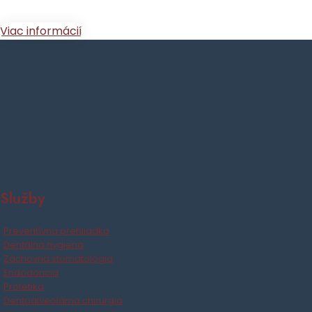
Viac informácií
Služby
Preventívna prehliadka
Dentálna hygiena
Záchovná stomatológia
Endodoncia
Protetika
Dentoalveolárna chirurgia