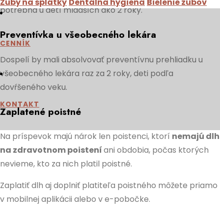
Zuby na splátky
Dentálna hygiena
Bielenie zubov
potrebná u detí mladších ako 2 roky.
Preventívka u všeobecného lekára
CENNÍK
Dospelí by mali absolvovať preventívnu prehliadku u
všeobecného lekára raz za 2 roky, deti podľa
dovŕšeného veku.
KONTAKT
Zaplatené poistné
Na príspevok majú nárok len poistenci, ktorí
nemajú dlh
na zdravotnom poistení
ani obdobia, počas ktorých
nevieme, kto za nich platil poistné.
Zaplatiť dlh aj doplniť platiteľa poistného môžete priamo
v mobilnej aplikácii alebo v e-pobočke.