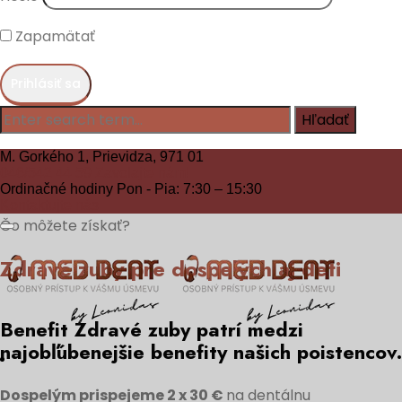
Zapamätať
Dôvera
M. Gorkého 1,
Prievidza, 971 01
046/542 44 59
Zavolajte nám!
Ordinačné hodiny
Pon - Pia: 7:30 – 15:30
Kontaktujte
nás
Čo môžete získať?
Zdravé zuby pre dospelých aj deti
Benefit Zdravé zuby patrí medzi
najobľúbenejšie benefity našich poistencov.
Dospelým prispejeme 2 x 30 €
na dentálnu